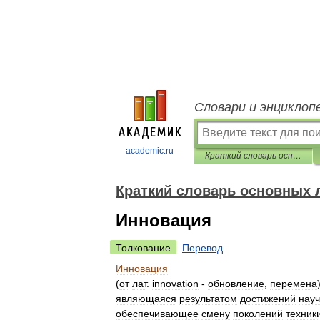
Словари и энциклоп
academic.ru
Краткий словарь основных лесоводственно-экономических терминов
Краткий словарь основных 
Инновация
Толкование
Перевод
Инновация
(
от
лат
.
innovation
-
обновление
,
перемена
являющаяся
результатом
достижений
нау
обеспечивающее
смену
поколений
техник