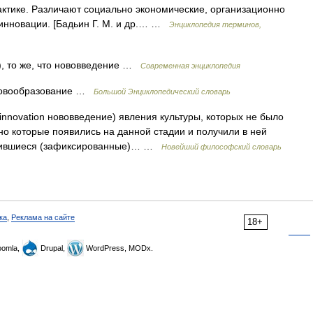
ктике. Различают социально экономические, организационно
 инновации. [Бадьин Г. М. и др.… …
Энциклопедия терминов,
n), то же, что нововведение …
Современная энциклопедия
 новообразование …
Большой Энциклопедический словарь
. innovation нововведение) явления культуры, которых не было
но которые появились на данной стадии и получили в ней
епившиеся (зафиксированные)… …
Новейший философский словарь
ка
,
Реклама на сайте
18+
omla,
Drupal,
WordPress, MODx.