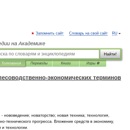
Запомнить сайт
Словарь на свой сайт
RU
едии на Академике
Найти!
Толкования
Переводы
Книги
Игры ⚽
лесоводственно-экономических терминов
) -
нововедение
;
новаторство
;
новая
техника
;
технология
,
чно
-
технического
прогресса
.
Вложение
средств
в
экономику
,
и
и
технологии
.