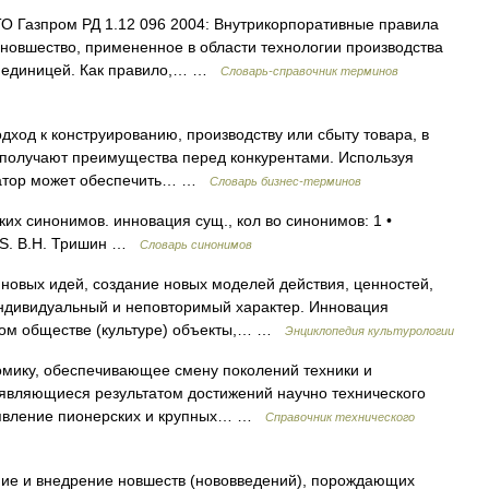
О Газпром РД 1.12 096 2004: Внутрикорпоративные правила
овшество, примененное в области технологии производства
й единицей. Как правило,… …
Словарь-справочник терминов
дход к конструированию, производству или сбыту товара, в
я получают преимущества перед конкурентами. Используя
оватор может обеспечить… …
Словарь бизнес-терминов
х синонимов. инновация сущ., кол во синонимов: 1 •
SIS. В.Н. Тришин …
Словарь синонимов
новых идей, создание новых моделей действия, ценностей,
ндивидуальный и неповторимый характер. Инновация
ном обществе (культуре) объекты,… …
Энциклопедия культурологии
омику, обеспечивающее смену поколений техники и
, являющиеся результатом достижений научно технического
появление пионерских и крупных… …
Справочник технического
ние и внедрение новшеств (нововведений), порождающих