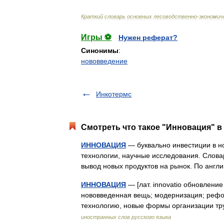
Краткий
словарь
основных
лесоводственно
-
экономич
Игры ⚽
Нужен реферат?
Синонимы
:
нововведение
Инкотермс
Смотреть что такое "Инновация" в
ИННОВАЦИЯ
— буквально инвестиции в но
технологии, научные исследования. Слов
вывод новых продуктов на рынок. По англ
ИННОВАЦИЯ
— [лат. innovatio обновление 
нововведенная вещь; модернизация; реформ
технологию, новые формы организации т
иностранных слов русского языка