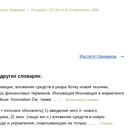
еских
терминов
. —
Уссурийск:
ПГСХА
.
В
.
В
.
Острошенко
.
2005
.
Институт банкиров
 других словарях:
вации, вложение средств в разра ботку новой техники,
арь финансовых терминов. Инновация Инновация в маркетинге
ийски: Innovation См. также:… …
Финансовый словарь
< innovare обновлять] 1) введение чего л. нового;
а; 2) экон. (чаще мн.ч.) вложение средств в новую
руда и управления, охватывающие не только… …
Словарь