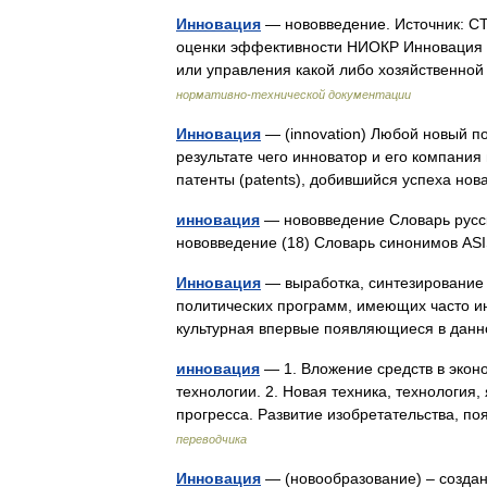
Инновация
— нововведение. Источник: СТ
оценки эффективности НИОКР Инновация н
или управления какой либо хозяйственно
нормативно-технической документации
Инновация
— (innovation) Любой новый по
результате чего инноватор и его компани
патенты (patents), добившийся успеха н
инновация
— нововведение Словарь русски
нововведение (18) Словарь синонимов A
Инновация
— выработка, синтезирование 
политических программ, имеющих часто и
культурная впервые появляющиеся в дан
инновация
— 1. Вложение средств в экон
технологии. 2. Новая техника, технология
прогресса. Развитие изобретательства, 
переводчика
Инновация
— (новообразование) – созда